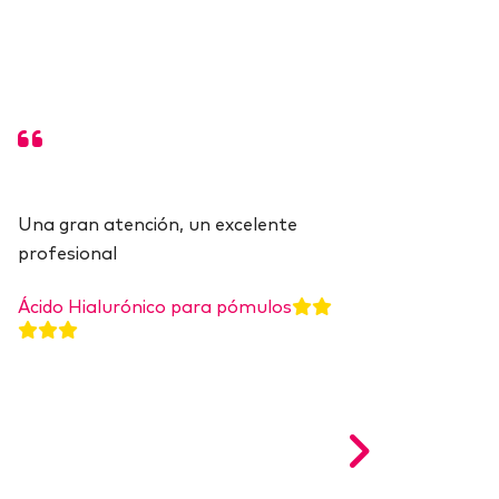
Una gran atención, un excelente
Muy buena la atencion! Carolina es
Muy buena la atencion! Carolina es
profesional
muy amable y asesora muy bien.
muy amable y asesora muy bien.
Ácido Hialurónico para pómulos
Ácido Hialurónico para pómulos
Ácido Hialurónico para pómulos