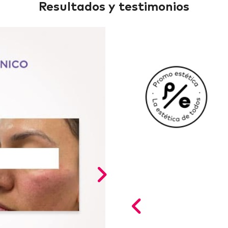
Resultados y testimonios
er tan diligentes con mi
 muy bien y el resultado
sentí muy bien y el resultado
 ácido hialurónico
cha, quede muy contenta
isfecha, quede muy contenta
s
alurónico para pómulos
do Hialurónico para pómulos
ónico para pómulos