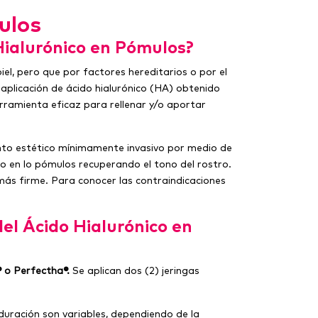
ulos
 Hialurónico en Pómulos?
el, pero que por factores hereditarios o por el
 aplicación de ácido hialurónico (HA) obtenido
rramienta eficaz para rellenar y/o aportar
ento estético mínimamente invasivo por medio de
ico en lo pómulos recuperando el tono del rostro.
 más firme. Para conocer las contraindicaciones
el Ácido Hialurónico en
® o Perfectha®.
Se aplican dos (2) jeringas
duración son variables, dependiendo de la