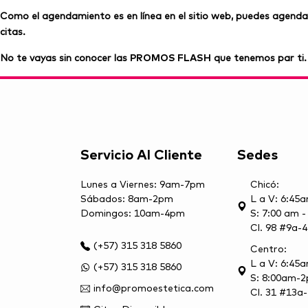
Como el agendamiento es en línea en el sitio web, puedes agenda
citas.
No te vayas sin conocer las
PROMOS FLASH
que tenemos par ti.
Servicio Al Cliente
Sedes
Lunes a Viernes: 9am-7pm
Chicó:
Sábados: 8am-2pm
L a V: 6:45
Domingos: 10am-4pm
S: 7:00 am 
Cl. 98 #9a-4
(+57) 315 318 5860
Centro:
L a V: 6:4
(+57) 315 318 5860
S: 8:00am-
info@promoestetica.com
Cl. 31 #13a