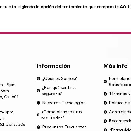
r tu cita eligiendo la opción del tratamiento que compraste
AQUÍ
Información
Más info
¿Quiénes Somos?
Formulario
am - 9pm
Satisfacci
¿Por qué sentirte
- 5pm
seguro/a?
Términos y
6, Cs. 601
Nuestras Tecnologías
Politica de
¿Cómo alcanzas tus
Contraindi
5am-9pm
resultados?
2pm
Recomenda
-51 Cons. 308
Preguntas Frecuentes
¿Franquici