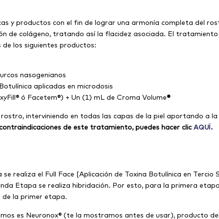
cas y productos con el fin de lograr una armonía completa del rost
n de colágeno, tratando así la flacidez asociada. El tratamient
 de los siguientes productos:
 surcos nasogenianos
otulínica aplicadas en microdosis
roxyFill® ó Facetem®) + Un (1) mL de Croma Volume
®
tro, interviniendo en todas las capas de la piel aportando a la ve
contraindicaciones de este tratamiento, puedes hacer clic
AQUÍ.
e realiza el Full Face [Aplicación de Toxina Botulínica en Tercio 
unda Etapa se realiza hibridación. Por esto, para la primera eta
 de la primer etapa.
izamos es Neuronox® (te la mostramos antes de usar), producto del