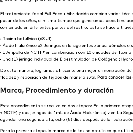
El tratamiento facial Full Face + hibridación combina varias técni
pasar de los años, al mismo tiempo que generamos bioestimulació
combinada en diferentes partes del rostro. Esto se hace a través
• Toxina botulínica (68 UI)
• Ácido hialurónico x2 Jeringas en la siguientes zonas: pómulos o
• 1 Ampolla de NCTF® en combinación con 10 unidades de Toxina B
• Una (1) jeringa individual de Bioestimulador de Colágeno (Hyd
De esta manera, logramos ofrecerte una mejor armonización del ros
flacidez y reposición de tejidos de manera sutil.
Para conocer las 
Marca, Procedimiento y duración
Este procedimiento se realiza en dos etapas: En la primera etapa s
+ NCTF) y dos jeringas de 1mL de Ácido Hialurónico] y en La Seg
agendar una segunda cita, ocho (8) días después de la realización
Para la primera etapa, la marca de la toxina botulínica que util