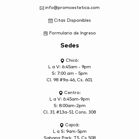
info@promoestetica.com
Citas Disponibles
Formulario de Ingreso
Sedes
Chicó:
L a V: 6:45am - 9pm
S: 7:00 am - 5pm
Cl. 98 #9a-46, Cs. 601
Centro:
L a V: 6:45am-9pm
S: 8:00am-2pm
Cl. 31 #13a-51 Cons. 308
Cajicá:
L a S: 9am-5pm
Sabana Park, T5, Cs 508