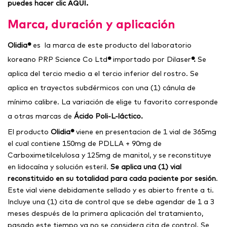
puedes hacer clic
AQUÍ.
Marca, duración y aplicación
Olidia®
e
s la marca de este producto
del laboratorio
koreano PRP Science Co Ltd
®
importado por Dilaser
®.
Se
aplica del tercio medio a el tercio inferior del rostro. S
e
aplica en trayectos subdérmicos con una (1) cánula de
mínimo calibre. La variación de elige tu favorito corresponde
a otras marcas de
Ácido Poli-L-láctico.
El producto
Olidia®
viene en presentacion de 1 vial de 365mg
el cual contiene 150mg de PDLLA + 90mg de
Carboximetilcelulosa y 125mg de manitol, y se reconstituye
en lidocaína y solución esteril.
Se aplica una (1) vial
reconstituido en su totalidad para cada paciente por sesión
.
Este vial viene debidamente sellado y es abierto frente a ti.
Incluye una (1) cita de control que se debe agendar de 1 a 3
meses después de la primera aplicación del tratamiento,
pasado este tiempo ya no se considera cita de control. Se