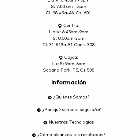
L a V: 6:45am - 9pm
S: 7:00 am - 5pm
Cl. 98 #9a-46, Cs. 601
Centro:
L a V: 6:45am-9pm
S: 8:00am-2pm
Cl. 31 #13a-51 Cons. 308
Cajicá:
L a S: 9am-5pm
Sabana Park, T5, Cs 508
Información
¿Quiénes Somos?
¿Por qué sentirte seguro/a?
Nuestras Tecnologías
¿Cómo alcanzas tus resultados?