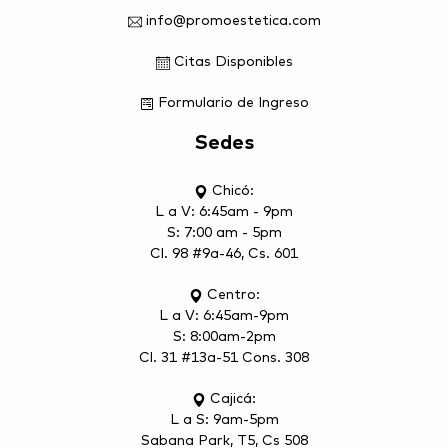
info@promoestetica.com
Citas Disponibles
Formulario de Ingreso
Sedes
Chicó:
L a V: 6:45am - 9pm
S: 7:00 am - 5pm
Cl. 98 #9a-46, Cs. 601
Centro:
L a V: 6:45am-9pm
S: 8:00am-2pm
Cl. 31 #13a-51 Cons. 308
Cajicá:
L a S: 9am-5pm
Sabana Park, T5, Cs 508