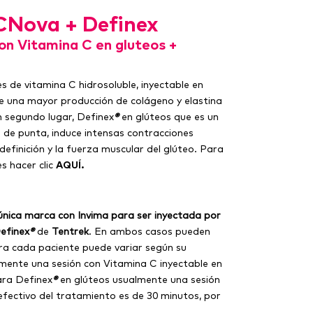
CNova + Definex
on Vitamina C en gluteos +
es de vitamina C hidrosoluble, inyectable en
ce una mayor producción de colágeno y elastina
n segundo lugar, Definex
®
en glúteos que es un
 de punta, induce intensas contracciones
finición y la fuerza muscular del glúteo. Para
s hacer clic
AQUÍ.
la única marca con Invima para ser inyectada por
efinex
®
de
Tentrek
. En ambos casos pueden
ra cada paciente puede variar según su
almente una sesión con Vitamina C inyectable en
ara Definex
®
en glúteos usualmente una sesión
 efectivo del tratamiento es de 30 minutos, por