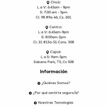
Chicó:
L a V: 6:45am - 9pm
S: 7:00 am - 5pm
Cl. 98 #9a-46, Cs. 601
Centro:
L a V: 6:45am-9pm
S: 8:00am-2pm
Cl. 31 #13a-51 Cons. 308
Cajicá:
L a S: 9am-5pm
Sabana Park, T5, Cs 508
Información
¿Quiénes Somos?
¿Por qué sentirte seguro/a?
Nuestras Tecnologías