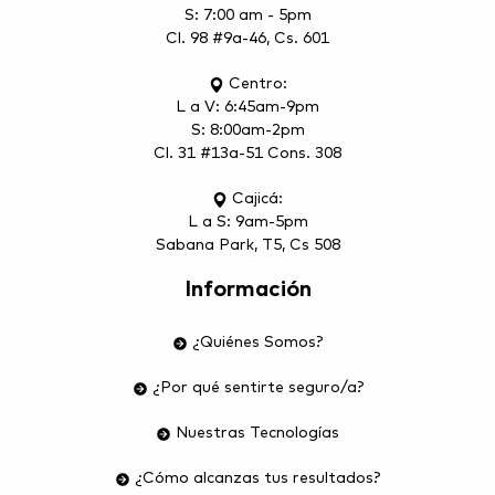
S: 7:00 am - 5pm
Cl. 98 #9a-46, Cs. 601
Centro:
L a V: 6:45am-9pm
S: 8:00am-2pm
Cl. 31 #13a-51 Cons. 308
Cajicá:
L a S: 9am-5pm
Sabana Park, T5, Cs 508
Información
¿Quiénes Somos?
¿Por qué sentirte seguro/a?
Nuestras Tecnologías
¿Cómo alcanzas tus resultados?