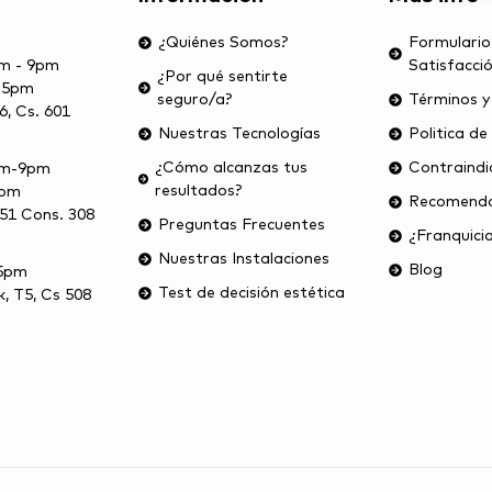
¿Quiénes Somos?
Formulario
am - 9pm
Satisfacci
¿Por qué sentirte
- 5pm
seguro/a?
Términos y
6, Cs. 601
Nuestras Tecnologías
Politica de
¿Cómo alcanzas tus
Contraindi
5am-9pm
resultados?
2pm
Recomenda
-51 Cons. 308
Preguntas Frecuentes
¿Franquici
Nuestras Instalaciones
Blog
-5pm
Test de decisión estética
, T5, Cs 508