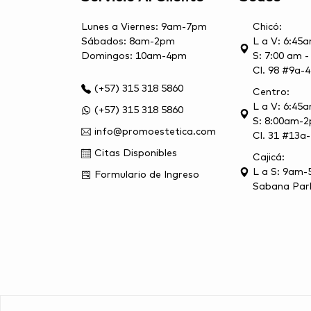
Lunes a Viernes: 9am-7pm
Chicó:
Sábados: 8am-2pm
L a V: 6:45
Domingos: 10am-4pm
S: 7:00 am 
Cl. 98 #9a-4
(+57) 315 318 5860
Centro:
L a V: 6:4
(+57) 315 318 5860
S: 8:00am-
info@promoestetica.com
Cl. 31 #13a
Citas Disponibles
Cajicá:
L a S: 9am
Formulario de Ingreso
Sabana Park