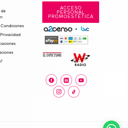
ACCESO
 de
PERSONAL
PROMOESTÉTICA
ón
 Condiciones
 Privacidad
caciones
ciones
a?