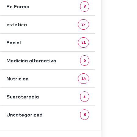
En Forma
9
estética
27
Facial
21
Medicina alternativa
6
Nutrición
14
Sueroterapia
5
Uncategorized
8