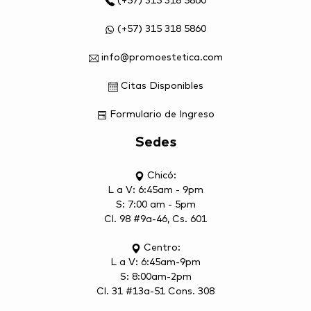
(+57) 315 318 5860
(+57) 315 318 5860
info@promoestetica.com
Citas Disponibles
Formulario de Ingreso
Sedes
Chicó:
L a V: 6:45am - 9pm
S: 7:00 am - 5pm
Cl. 98 #9a-46, Cs. 601
Centro:
L a V: 6:45am-9pm
S: 8:00am-2pm
Cl. 31 #13a-51 Cons. 308