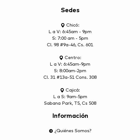
Sedes
Chicó:
L a V: 6:45am - 9pm
S: 7:00 am - 5pm
Cl. 98 #9a-46, Cs. 601
Centro:
L a V: 6:45am-9pm
S: 8:00am-2pm
Cl. 31 #13a-51 Cons. 308
Cajicá:
L a S: 9am-5pm
Sabana Park, T5, Cs 508
Información
¿Quiénes Somos?