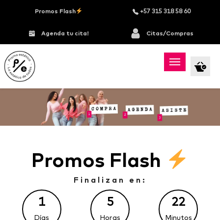
Promos Flash
+57 315 318 58 60
Agenda tu cita!
Citas/Compras
Promos Flash
Finalizan en:
1
5
22
Días
Horas
Minutos